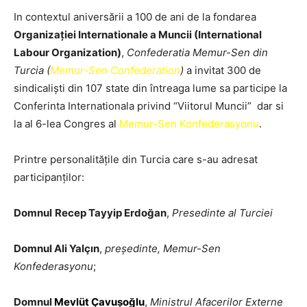
In contextul aniversării a 100 de ani de la fondarea
Organizației Internationale a Muncii (International
Labour Organization)
,
Confederatia Memur-Sen din
Turcia (
Memur-Sen Confederation
)
a invitat 300 de
sindicaliști din 107 state din întreaga lume sa participe la
Conferinta Internationala privind “Viitorul Muncii” dar si
la al 6-lea Congres al
Memur-Sen Konfederasyonu
.
Printre personalitățile din Turcia care s-au adresat
participanților:
Domnul
Recep Tayyip Erdoğan
,
Presedinte al Turciei
Domnul Ali Yalçın
,
președinte, Memur-Sen
Konfederasyonu
;
Domnul
Mevlüt Çavuşoğlu
,
Ministrul Afacerilor Externe