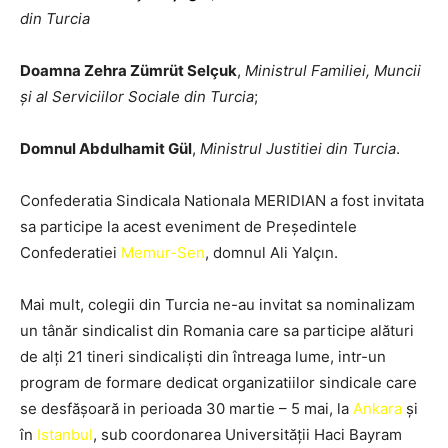
din Turcia
Doamna Zehra Zümrüt Selçuk
,
Ministrul Familiei, Muncii
și al Serviciilor Sociale din Turcia
;
Domnul Abdulhamit Gül
,
Ministrul Justitiei din Turcia
.
Confederatia Sindicala Nationala MERIDIAN a fost invitata
sa participe la acest eveniment de Președintele
Confederatiei
Memur-Sen
, domnul Ali Yalçın.
Mai mult, colegii din Turcia ne-au invitat sa nominalizam
un tânăr sindicalist din Romania care sa participe alături
de alți 21 tineri sindicaliști din întreaga lume, intr-un
program de formare dedicat organizatiilor sindicale care
se desfășoară in perioada 30 martie – 5 mai, la
Ankara
și
în
Istanbul
, sub coordonarea Universității Haci Bayram