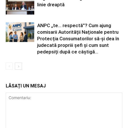
linie dreaptă
ANPC „te… respectă”? Cum ajung
comisarii Autorității Naționale pentru
Protecția Consumatorilor să-și dea în
judecată propriii șefi și cum sunt
pedepsiți după ce câștigă...
LĂSAȚI UN MESAJ