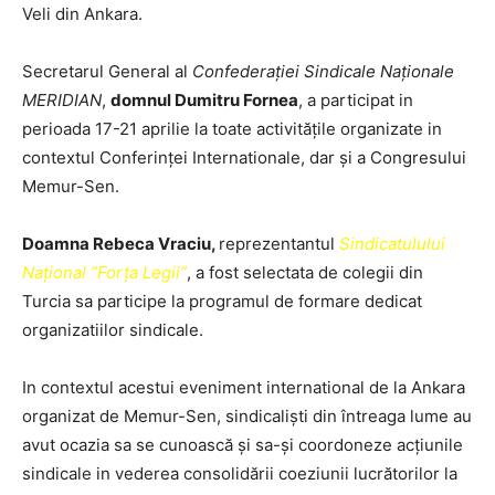
Veli din Ankara.
Secretarul General al
Confederației Sindicale Naționale
MERIDIAN
,
domnul Dumitru Fornea
, a participat in
perioada 17-21 aprilie la toate activitățile organizate in
contextul Conferinței Internationale, dar și a Congresului
Memur-Sen.
Doamna Rebeca Vraciu,
reprezentantul
Sindicatulului
Național ”Forța Legii”
, a fost selectata de colegii din
Turcia sa participe la programul de formare dedicat
organizatiilor sindicale.
In contextul acestui eveniment international de la Ankara
organizat de Memur-Sen, sindicaliști din întreaga lume au
avut ocazia sa se cunoască și sa-și coordoneze acțiunile
sindicale in vederea consolidării coeziunii lucrătorilor la