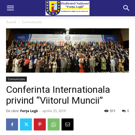
Acasă
Comunicate
Comunicate
Conferinta Internationala
privind “Viitorul Muncii”
De către
Forța Legii
-
aprilie 23, 2019
511
0