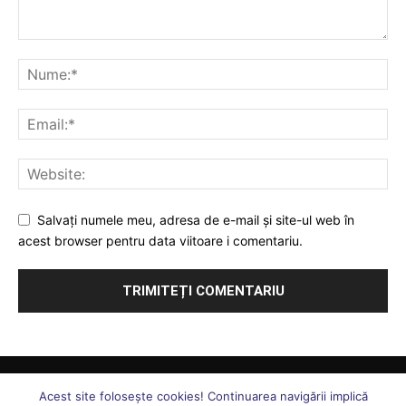
Salvați numele meu, adresa de e-mail și site-ul web în
acest browser pentru data viitoare i comentariu.
Comunicate
Juridic
Ați întrebat, vă răspundem
Sănătate
S. N. ”Forța Legii”
Uniunea Forța Legii
Statut Uniune
Acest site foloseşte cookies! Continuarea navigării implică