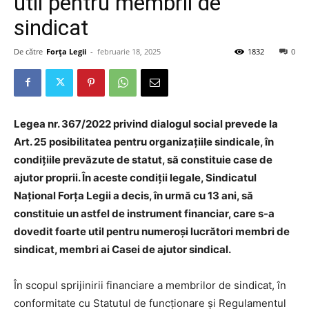
util pentru membrii de
sindicat
De către
Forța Legii
-
februarie 18, 2025
1832
0
Legea nr. 367/2022 privind dialogul social prevede la
Art. 25 posibilitatea pentru organizaţiile sindicale, în
condiţiile prevăzute de statut, să constituie case de
ajutor proprii. În aceste condiții legale, Sindicatul
Național Forța Legii a decis, în urmă cu 13 ani, să
constituie un astfel de instrument financiar, care s-a
dovedit foarte util pentru numeroși lucrători membri de
sindicat, membri ai Casei de ajutor sindical.
În scopul sprijinirii financiare a membrilor de sindicat, în
conformitate cu Statutul de funcţionare şi Regulamentul