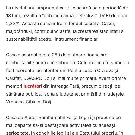
La nivelul unui împrumut care se acordă pe o perioadă de
18 luni, rezultă o ”dobândă anuală efectivă” (DAE) de doar
2,33%. Această sumă intră în fondul social al Casei,
majorându-l, contribuind astfel la creșterea stabilității și
sustenabilității acestui instrument financiar.
Casa a acordat peste 260 de ajutoare financiare
rambursabile pentru membrii săi. Cele mai multe sume au
fost acordate lucrătorilor din Poliția Locală Craiova și
Calafat, DGASPC Dolj și mai multe primării. Avem printre
membri
lucrători
din întreaga Țară, precum direcţii de
sănătate publică, spitale județene, primării din județele
Vrancea, Sibiu și Dolj.
Casa de Ajutor Rambursabil Forţa Legii îşi propune pe
mai departe să-şi desfăşoare activitatea cu aceeaşi
seriozitate, în condiţiile legii şi ale Statutului propriu, în