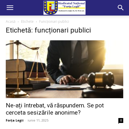
Acasă
Etichete
Funcționari publici
Etichetă: funcționari publici
Ne-ați întrebat, vă răspundem. Se pot
cerceta sesizările anonime?
Forța Legii
-
iunie 11, 2025
0